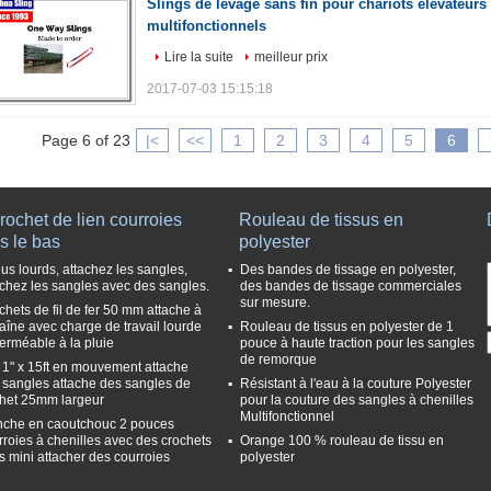
Slings de levage sans fin pour chariots élévateurs 
multifonctionnels
Lire la suite
meilleur prix
2017-07-03 15:15:18
Page 6 of 23
|<
<<
1
2
3
4
5
6
rochet de lien courroies
Rouleau de tissus en
s le bas
polyester
us lourds, attachez les sangles,
Des bandes de tissage en polyester,
achez les sangles avec des sangles.
des bandes de tissage commerciales
sur mesure.
chets de fil de fer 50 mm attache à
traîne avec charge de travail lourde
Rouleau de tissus en polyester de 1
erméable à la pluie
pouce à haute traction pour les sangles
de remorque
 1" x 15ft en mouvement attache
 sangles attache des sangles de
Résistant à l'eau à la couture Polyester
chet 25mm largeur
pour la couture des sangles à chenilles
Multifonctionnel
che en caoutchouc 2 pouces
rroies à chenilles avec des crochets
Orange 100 % rouleau de tissu en
ts mini attacher des courroies
polyester