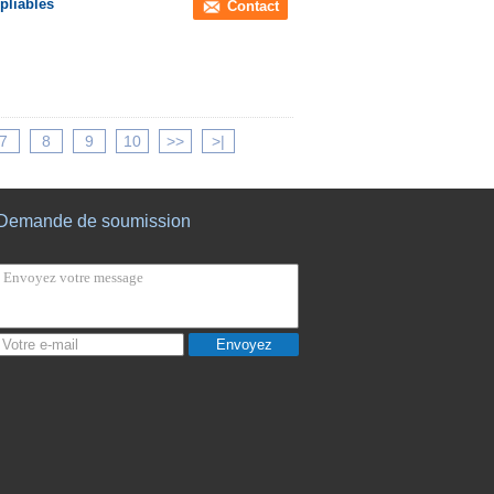
pliables
Contact
7
8
9
10
>>
>|
Demande de soumission
Envoyez