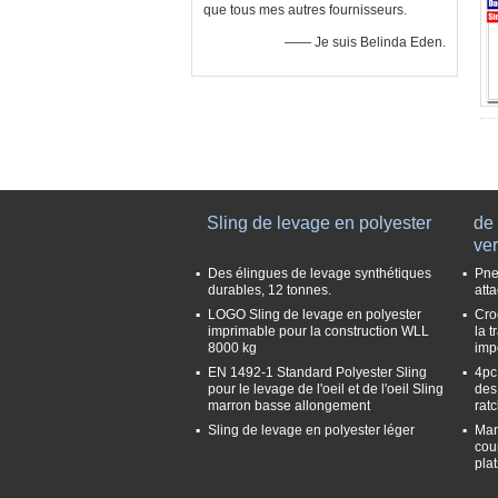
que tous mes autres fournisseurs.
—— Je suis Belinda Eden.
Sling de levage en polyester
de 
ver
Des élingues de levage synthétiques
Pne
durables, 12 tonnes.
att
LOGO Sling de levage en polyester
Cro
imprimable pour la construction WLL
la 
8000 kg
imp
EN 1492-1 Standard Polyester Sling
4pc
pour le levage de l'oeil et de l'oeil Sling
des
marron basse allongement
rat
Sling de levage en polyester léger
Man
cou
pla