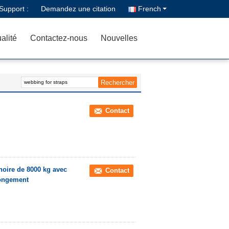
Support :
Demandez une citation
French
alité
Contactez-nous
Nouvelles
Contact
noire de 8000 kg avec
Contact
longement