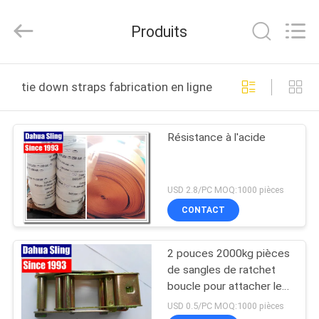
Belt
Knit
Co.,
Produits
Ltd..
All
Rights
Reserved.
MAISON
Developed
by
tie down straps fabrication en ligne
ECER
PRODUITS
Résistance à l'acide
AU
SUJET
USD 2.8/PC MOQ:1000 pièces
DE
CONTACT
NOUS
2 pouces 2000kg pièces
de sangles de ratchet
VISITE
boucle pour attacher les
sangles
D'USINE
USD 0.5/PC MOQ:1000 pièces