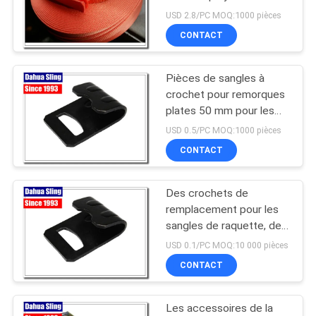
gardien de sangle
PLAN
USD 2.8/PC MOQ:1000 pièces
CONTACT
DU
SITE
Pièces de sangles à
crochet pour remorques
PRIVACY
plates 50 mm pour les
sangles à attache pour
POLICY
USD 0.5/PC MOQ:1000 pièces
remorques
CONTACT
Des crochets de
remplacement pour les
sangles de raquette, des
crochets de remorquage
USD 0.1/PC MOQ:10 000 pièces
pour voitures noires.
CONTACT
Les accessoires de la