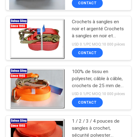
CONTACT
CONTRÔLE
Crochets à sangles en
DE
noir et argenté Crochets
QUALITÉ
à sangles en noir et
argenté Crochets à
USD 0.1/PC MOQ:10 000 pièces
sangles pour gardien
CONTACTEZ-
CONTACT
NOUS
100% de tissu en
polyester, câble à câble,
NOUVELLES
crochets de 25 mm de
largeur
USD 0.1/PC MOQ:10 000 pièces
DEMANDEZ
CONTACT
UNE
1 / 2 / 3 / 4 pouces de
CITATION
sangles à crochet,
sécurité polyester