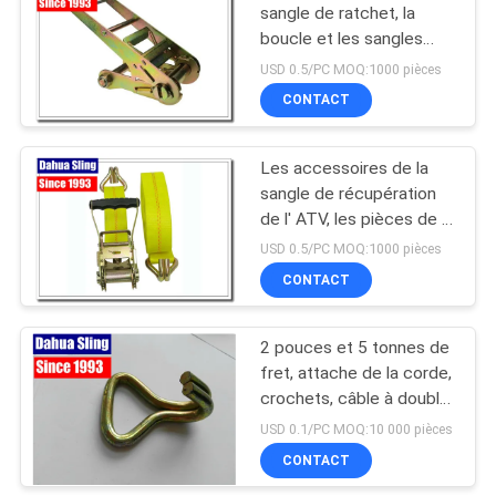
sangle de ratchet, la
boucle et les sangles
pour les sangles de 4
USD 0.5/PC MOQ:1000 pièces
pouces
CONTACT
Les accessoires de la
sangle de récupération
de l' ATV, les pièces de la
boucle de la sangle avec
USD 0.5/PC MOQ:1000 pièces
le crochet.
CONTACT
2 pouces et 5 tonnes de
fret, attache de la corde,
crochets, câble à double
J.
USD 0.1/PC MOQ:10 000 pièces
CONTACT