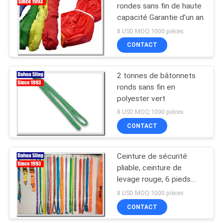
rondes sans fin de haute
capacité Garantie d'un an
8 USD MOQ:1000 pièces
CONTACT
2 tonnes de bâtonnets
ronds sans fin en
polyester vert
8 USD MOQ:1000 pièces
CONTACT
Ceinture de sécurité
pliable, ceinture de
levage rouge, 6 pieds
5300 lb.
8 USD MOQ:1000 pièces
CONTACT