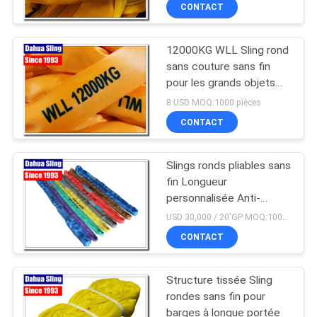
CONTACT
CONTRÔLE
12000KG WLL Sling rond
DE
sans couture sans fin
QUALITÉ
pour les grands objets
résistant aux UV
8 USD MOQ:1000 pièces
CONTACTEZ-
CONTACT
NOUS
Slings ronds pliables sans
fin Longueur
NOUVELLES
personnalisée Anti-
abrasion
USD 30,000 / 20'GP MOQ:1000 pièces
DEMANDEZ
CONTACT
UNE
Structure tissée Sling
CITATION
rondes sans fin pour
barges à longue portée