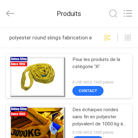
Knit
Co.,
Ltd..
Produits
All
Rights
Reserved.
Developed
by
MAISON
ECER
polyester round slings fabrication en ligne
PRODUITS
Pour les produits de la
catégorie "A"
AU
SUJET
8 USD MOQ:1000 pièces
DE
CONTACT
NOUS
Des écharpes rondes
sans fin en polyester
VISITE
polyvalent de 1000 kg à
100 000 kg
D'USINE
8 USD MOQ:1000 pièces